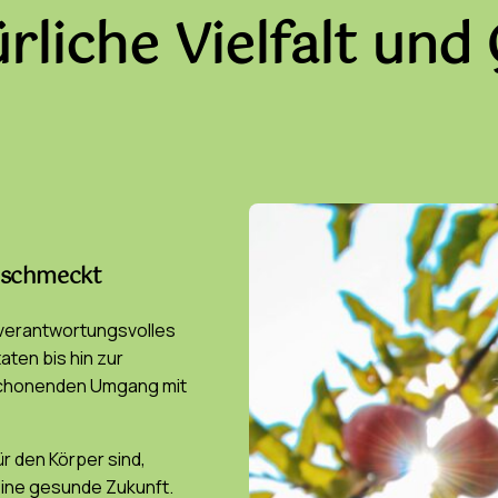
rliche Vielfalt und 
n schmeckt
 verantwortungsvolles
ten bis hin zur
 schonenden Umgang mit
ür den Körper sind,
eine gesunde Zukunft.